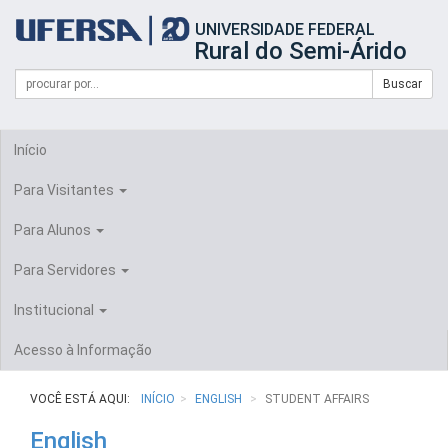
Início
UNIVERSIDADE FEDERAL
do
Rural do Semi-Árido
cabeçalho
do
Campo
Formulário
Buscar
portal
de
da
de
busca
UFERSA
Busca
Início
Para Visitantes
Para Alunos
Para Servidores
Institucional
Acesso à Informação
VOCÊ ESTÁ AQUI:
INÍCIO
ENGLISH
STUDENT AFFAIRS
English