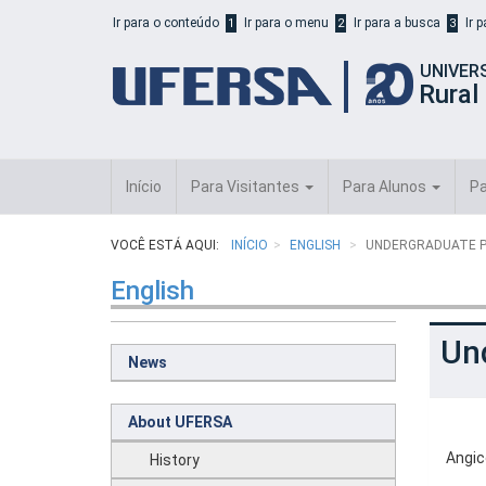
Início
Ir para o conteúdo
Ir para o menu
Ir para a busca
Ir 
1
2
3
do
cabeçalho
UNIVER
do
Rural
portal
da
UFERSA
Início
Para Visitantes
Para Alunos
Pa
VOCÊ ESTÁ AQUI:
INÍCIO
ENGLISH
UNDERGRADUATE 
English
Un
News
About UFERSA
Angic
History