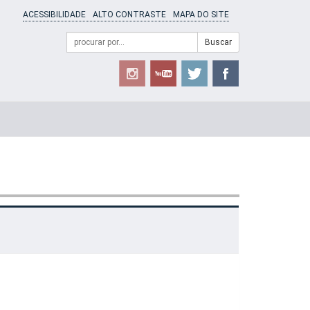
ACESSIBILIDADE
ALTO CONTRASTE
MAPA DO SITE
Campo
Formulário
Buscar
de
de
busca
Busca